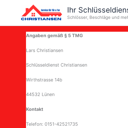
Zum
Ihr Schlüsseldien
Inhalt
Schlösser, Beschläge und me
springen
Angaben gemäß § 5 TMG
Lars Christiansen
Schlüsseldienst Christiansen
Wirthstrasse 14b
44532 Lünen
Kontakt
Telefon: 0151-42521735