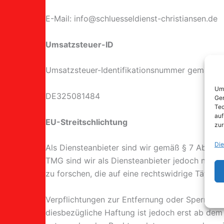
E-Mail: info@schluesseldienst-christiansen.de
Umsatzsteuer-ID
Umsatzsteuer-Identifikationsnummer gemäß § 
Um 
DE325081484
Ger
Tec
auf
EU-Streitschlichtung
zur
Die
Als Diensteanbieter sind wir gemäß § 7 Abs.1 T
TMG sind wir als Diensteanbieter jedoch nicht
zu forschen, die auf eine rechtswidrige Tätigke
Verpflichtungen zur Entfernung oder Sperrung 
diesbezügliche Haftung ist jedoch erst ab dem