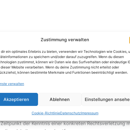
Zustimmung verwalten
27 a Umsatzsteuergesetz:
dir ein optimales Erlebnis zu bieten, verwenden wir Technologien wie Cookies, 
äteinformationen zu speichern und/oder darauf zuzugreifen. Wenn du diesen
hnologien zustimmst, können wir Daten wie das Surfverhalten oder eindeutige I
 dieser Website verarbeiten. Wenn du deine Zustimmung nicht erteilst oder
ückziehst, können bestimmte Merkmale und Funktionen beeinträchtigt werden.
nste verwalten
MG für eigene Inhalte auf diesen Seiten nach den allgemei
 verpflichtet, übermittelte oder gespeicherte fremde Inf
Akzeptieren
Ablehnen
Einstellungen anseh
it hinweisen.
Cookie-Richtlinie
Datenschutz
Impressum
der Nutzung von Informationen nach den allgemeinen Geset
 Zeitpunkt der Kenntnis einer konkreten Rechtsverletzung 