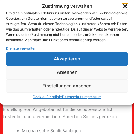
Zustimmung verwalten
Schlüsselnotdienst anrufen
Um dir ein optimales Erlebnis zu bieten, verwenden wir Technologien wie
Cookies, um Geräteinformationen zu speichern und/oder darauf
zuzugreifen. Wenn du diesen Technologien zustimmst, können wir Daten
wie das Surfverhalten oder eindeutige IDs auf dieser Website verarbeiten.
Wenn du deine Zustimmung nicht erteilst oder zurückziehst, können
Schlösser und Schließanlagen
bestimmte Merkmale und Funktionen beeinträchtigt werden.
Sie sind auf der Suche nach einem neuen Schloss oder einer
Dienste verwalten
Schließanlage? Wir haben die passende Lösung für Sie. Wir
Akzeptieren
verbauen hochwertige Schließzylinder und Schlösser von
namenhaften deutschen Herstellern in Lünen und Umgebung.
Ablehnen
So garantieren wir vom Schlüsseldienst in Lünen Qualität und
Langlebigkeit. Das Ausmessen der Schlösser und Zylinder vor
Einstellungen ansehen
Ort oder die Konfiguration ganzer Schließanlagen für Privat-
und Gewerbeimmobilien wird von unserem geschulten und
Cookie-Richtlinie
Datenschutz
Impressum
Erfahrenen Monteuren schnell und verlässlich ausgeführt. Die
Erstellung von Angeboten ist für Sie selbstverständlich
kostenlos und unverbindlich. Sprechen Sie uns gerne an.
Mechanische Schließanlagen