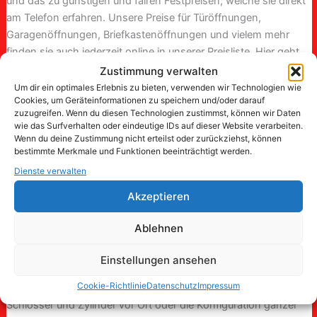
und das zu günstigen und fairen Festpreisen, welche sie direkt
am Telefon erfahren. Unsere Preise für Türöffnungen,
Garagenöffnungen, Briefkastenöffnungen und vielem mehr
finden sie auch jederzeit online in unserer Preisliste. Hier geht
es zu unserer Preisliste. Ihr verlässlicher Schlüsseldienst für
Zustimmung verwalten
Castrop Rauxel und Umgebung.
Um dir ein optimales Erlebnis zu bieten, verwenden wir Technologien wie
Cookies, um Geräteinformationen zu speichern und/oder darauf
zuzugreifen. Wenn du diesen Technologien zustimmst, können wir Daten
Schlüsselnotdienst anrufen
wie das Surfverhalten oder eindeutige IDs auf dieser Website verarbeiten.
Wenn du deine Zustimmung nicht erteilst oder zurückziehst, können
bestimmte Merkmale und Funktionen beeinträchtigt werden.
Dienste verwalten
Schlösser und Schließanlagen
Akzeptieren
Sie sind auf der Suche nach einem neuen Schloss oder einer
Schließanlage? Wir haben die passende Lösung für Sie. Wir
Ablehnen
verbauen hochwertige Schließzylinder und Schlösser von
namenhaften deutschen Herstellern in Castrop Rauxel und
Einstellungen ansehen
Umgebung. So garantieren wir vom Schlüsseldienst in Castrop
Cookie-Richtlinie
Datenschutz
Impressum
Rauxel Qualität und Langlebigkeit. Das Ausmessen der
Schlösser und Zylinder vor Ort oder die Konfiguration ganzer