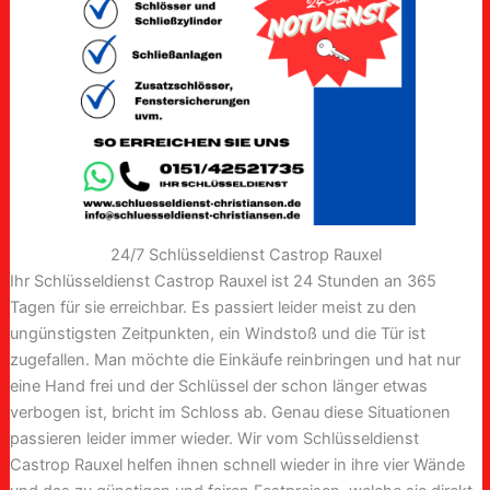
24/7 Schlüsseldienst Castrop Rauxel
Ihr Schlüsseldienst Castrop Rauxel ist 24 Stunden an 365
Tagen für sie erreichbar. Es passiert leider meist zu den
ungünstigsten Zeitpunkten, ein Windstoß und die Tür ist
zugefallen. Man möchte die Einkäufe reinbringen und hat nur
eine Hand frei und der Schlüssel der schon länger etwas
verbogen ist, bricht im Schloss ab. Genau diese Situationen
passieren leider immer wieder. Wir vom Schlüsseldienst
Castrop Rauxel helfen ihnen schnell wieder in ihre vier Wände