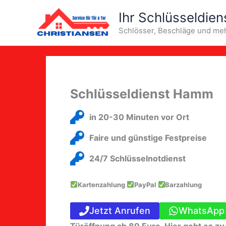
Zum
Ihr Schlüsseldien
Inhalt
Schlösser, Beschläge und me
springen
Schlüsseldienst Hamm
in 20-30 Minuten vor Ort
Faire und günstige Festpreise
24/7 Schlüsselnotdienst
Kartenzahlung
PayPal
Barzahlung
Jetzt Anrufen
WhatsApp