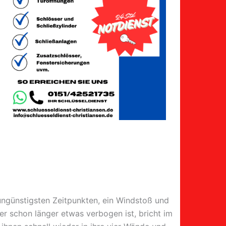
 ungünstigsten Zeitpunkten, ein Windstoß und
der schon länger etwas verbogen ist, bricht im