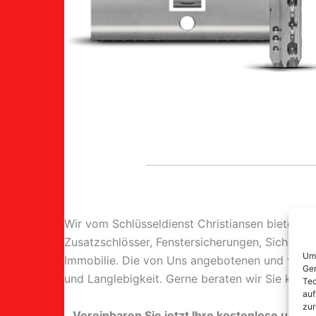
Wir vom Schlüsseldienst Christiansen bieten 
Zusatzschlösser, Fenstersicherungen, Sicherheit
Um 
Immobilie. Die von Uns angebotenen und verba
Ger
und Langlebigkeit. Gerne beraten wir Sie kosten
Tec
auf
zur
Vereinbaren Sie jetzt Ihre kostenlose und un