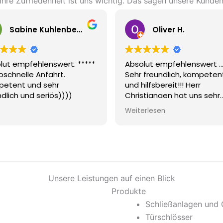
Ihre Zufriedenheit ist uns wichtig. Das sagen unsere Kunde
Sabine Kuhlenberg
Oliver H.
ert. *****
Absolut empfehlenswert ...
Sup
t.
Sehr freundlich, kompetent
wur
r
und hilfsbereit!!! Herr
mei
))))
Christianaen hat uns sehr
beh
schnell aus der Patsche
Weiterlesen
geholfen, hat vorab den
(wirklich fairen) Preis genannt
und die Arbeit hervorragend
ausgeführt ... Ganz herzlichen
Dank dafür!!!
Unsere Leistungen auf einen Blick
Produkte
Schließanlagen und 
Türschlösser