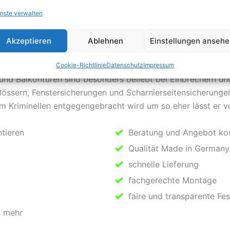
Angebot.
nste verwalten
bei ihrem Schlüsseldienst Hamm
Akzeptieren
Ablehnen
Einstellungen anseh
össer für mehr Sicherheit zuhause. Leider steigt gerade zur
ern so schwer wie möglich zu machen, sollten sie gerade 
Cookie-Richtlinie
Datenschutz
Impressum
 und Balkontüren sind besonders beliebt bei Einbrechern un
lössern, Fenstersicherungen und Scharnierseitensicherung
m Kriminellen entgegengebracht wird um so eher lässt er 
tieren
Beratung und Angebot ko
Qualität Made in Germany
schnelle Lieferung
fachgerechte Montage
faire und transparente Fes
s mehr