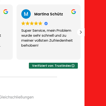
n
Martina Schütz
Peter Wertessen
er Service, mein Problem
Seriös, zuverlässig und se
de sehr schnell und zu
freundlich.
ner vollsten Zufriedenheit
oben!
Verifiziert von: Trustindex
Gleichschließungen