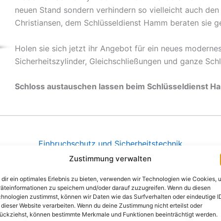
neuen Stand sondern verhindern so vielleicht auch den 
Christiansen, dem Schlüsseldienst Hamm beraten sie ge
Holen sie sich jetzt ihr Angebot für ein neues moderne
Sicherheitszylinder, Gleichschließungen und ganze Sch
Schloss austauschen lassen beim Schlüsseldienst 
Einbruchschutz und Sicherheitstechnik
unseren Kunden in Hamm auch beim Thema Einbruchschutz er
Zustimmung verwalten
szylinder, abschließbare Fenstergriffe oder Panzerriegel er
dir ein optimales Erlebnis zu bieten, verwenden wir Technologien wie Cookies, 
uten Produkte stammen ausschließlich von namenhaften deu
äteinformationen zu speichern und/oder darauf zuzugreifen. Wenn du diesen
los und unverbindlich direkt bei Ihnen vor Ort.
hnologien zustimmst, können wir Daten wie das Surfverhalten oder eindeutige I
 dieser Website verarbeiten. Wenn du deine Zustimmung nicht erteilst oder
ückziehst, können bestimmte Merkmale und Funktionen beeinträchtigt werden.
verbindliche Sicherheitsberatung direkt bei Ihnen vor Ort