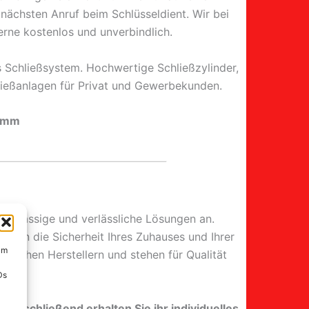
nächsten Anruf beim Schlüsseldient. Wir bei
rne kostenlos und unverbindlich.
s Schließsystem. Hochwertige Schließzylinder,
ließanlagen für Privat und Gewerbekunden.
Hamm
stklassige und verlässliche Lösungen an.
höhen die Sicherheit Ihres Zuhauses und Ihrer
um
tschen Herstellern und stehen für Qualität
Ds
. Anschließend erhalten Sie ihr individuelles